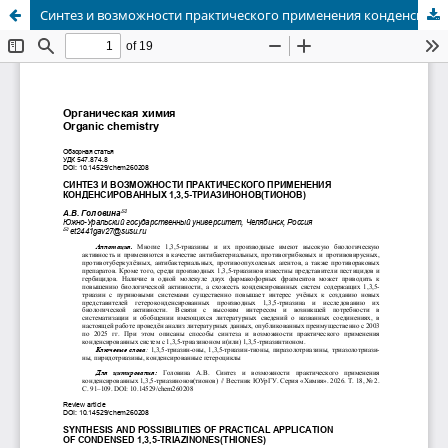
Синтез и возможности практического применения конденсированных 1,3,5-триазинонов(тионов)