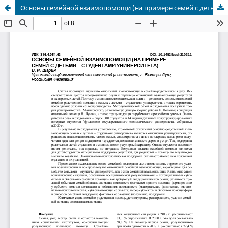
Основы семейной взаимопомощи (на примере семей с детьми-студентами университета)