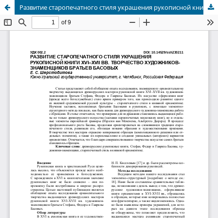
Развитие старопечатного стиля украшения рукописной книги XVI–XVII вв. Творчество художников-знаменщиков братьев Басовых