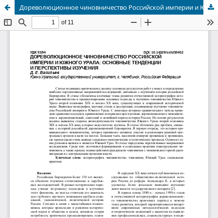
Дореволюционное чиновничество Российской империи и Южного Урала: основные тенденции и перспективы изучения