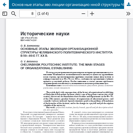
Основ ные этапы эво люции организацио нной структуры Челябинского политехнич еского института в 50—80-е гг . ХХ в.