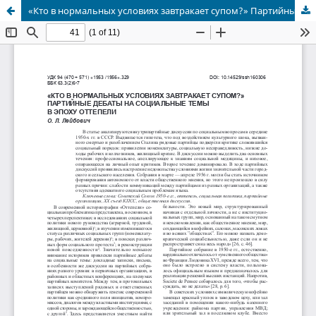
«Кто в нормальных условиях завтракает супом?» Партийные дебаты на социальные темы в эпоху оттепели