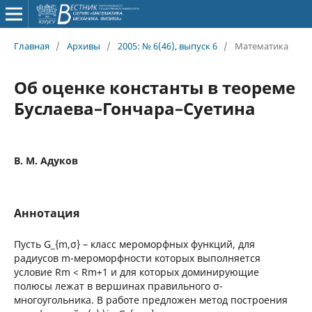
Главная
/
Архивы
/
2005: № 6(46), выпуск 6
/
Математика
Об оценке константы в теореме
Буслаева–Гончара–Суетина
В. М. Адуков
Аннотация
Пусть G_{m,σ} – класс мероморфных функций, для
радиусов m-мероморфности которых выполняется
условие Rm < Rm+1 и для которых доминирующие
полюсы лежат в вершинах правильного σ-
многоугольника. В работе предложен метод построения