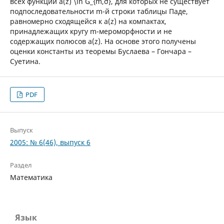
всех функций a(z) \in G_{m,σ}, для которых не существует
подпоследовательности m-й строки таблицы Паде,
равномерно сходящейся к a(z) на компактах,
принадлежащих кругу m-мероморфности и не
содержащих полюсов a(z). На основе этого получены
оценки константы из теоремы Буслаева – Гончара –
Суетина.
PDF
Выпуск
2005: № 6(46), выпуск 6
Раздел
Математика
Язык