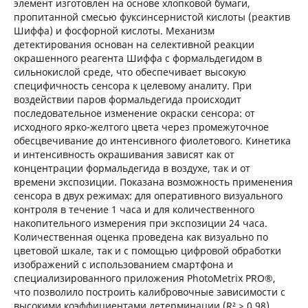
элемент изготовлен на основе хлопковой бумаги,
пропитанной смесью фуксинсернистой кислоты (реактив
Шиффа) и фосфорной кислоты. Механизм
детектирования основан на селективной реакции
окрашенного реагента Шиффа с формальдегидом в
сильнокислой среде, что обеспечивает высокую
специфичность сенсора к целевому аналиту. При
воздействии паров формальдегида происходит
последовательное изменение окраски сенсора: от
исходного ярко-желтого цвета через промежуточное
обесцвечивание до интенсивного фиолетового. Кинетика
и интенсивность окрашивания зависят как от
концентрации формальдегида в воздухе, так и от
времени экспозиции. Показана возможность применения
сенсора в двух режимах: для оперативного визуального
контроля в течение 1 часа и для количественного
накопительного измерения при экспозиции 24 часа.
Количественная оценка проведена как визуально по
цветовой шкале, так и с помощью цифровой обработки
изображений с использованием смартфона и
специализированного приложения PhotoMetrix PRO®,
что позволило построить калибровочные зависимости с
высокими коэффициентами детерминации (R² > 0,98).