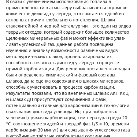
В связи с увеличением использования топлива в
промышленности в атмосферу выбрасывается огромное
количество диоксида углерода, что считается одной из
основных причин глобального потепления. Шлаки
сталелитейной и черной металлургии ‒ это один из видов
твердых отходов, который содержит большое количество
щелочных минеральных фаз и может эффективно улав-
ливать углекислый газ. Данная работа посвящена
изучению и анализу возможности различных видов
металлургических шлаков, проанализирована их
способность связывать диоксид углерода в процессе
прямой карбонизации. Для решения поставленных задач
были определены химиче-ский и фазовый составы
шлаков, дана оценка содержания в шлаках минералов,
способных участ-вовать в процессе карбонизации.
Результаты показали, что во внепечных шлаках АКП ККЦ
и шлаках ДП присутствуют соединения и фазы,
потенциально активные для карбонизации в техно-логии
связывания диоксида углерода. Но, при выбранных
условиях (прямая карбонизация, тем-пература среды 20
°C, соотношение жидкой и твердой фаз L/S = 10, времени
карбонизации 30 минут) для связывания углекислого газа
в устойчивые твёрдые карбонатные соединения