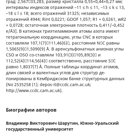
град: 2,56733,283, размер кристалла 0,55×0,44×0,27 мм;
интервалы индексов отражений –11 ≤ h ≤ 11, –13 ≤ k ≤ 13,
–18 ≤ l ≤ 18; всего отражений 31325; независимых
отражений 4944; Rint 0,0221; GOOF 1,057; R1 = 0,0261, wR2
= 0,0728; остаточная электронная плотность 0,411/–0,452
e/Å3]. В катионах триэтиламмония атомы азота имеют
тетрагональную координацию, углы CNC в которых
составляли 107,1(7)111,46(6), расстояния NС равны
1,5065(9)1,5090(9) Å. В аренсульфонатных анионах углы
CSO и OSO со-ставляли 103,91(3)105,89(3) и
112,52(4)114,56(4) соответственно, расстояние SС
равно 1,8037(7) Å. Полные таблицы координат атомов,
длин связей и валентных углов для структур де-
понированы в Кембриджском банке структурных данных
(No 2535258 (1); depos-it@ccdc.cam.ac.uk;
http://www.ccdc.cam.ac.uk).
Биографии авторов
Владимир Викторович Шарутин,
Южно-Уральский
государственный университет