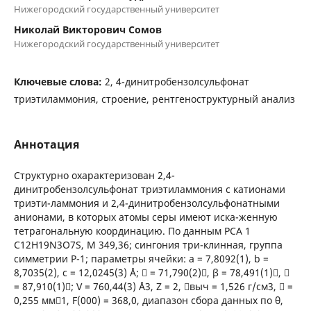
Нижегородский государственный университет
Николай Викторович Сомов
Нижегородский государственный университет
Ключевые слова:
2, 4-динитробензолсульфонат
триэтиламмония, строение, рентгеноструктурный анализ
Аннотация
Структурно охарактеризован 2,4-
динитробензолсульфонат триэтиламмония c катионами
триэти-ламмония и 2,4-динитробензолсульфонатными
анионами, в которых атомы серы имеют иска-женную
тетрагональную координацию. По данным РСА 1
C12H19N3O7S, M 349,36; сингония три-клинная, группа
симметрии Р-1; параметры ячейки: a = 7,8092(1), b =
8,7035(2), c = 12,0245(3) Å;  = 71,790(2), β = 78,491(1), 
= 87,910(1); V = 760,44(3) Å3, Z = 2, выч = 1,526 г/см3,  =
0,255 мм1, F(000) = 368,0, диапазон сбора данных по θ,