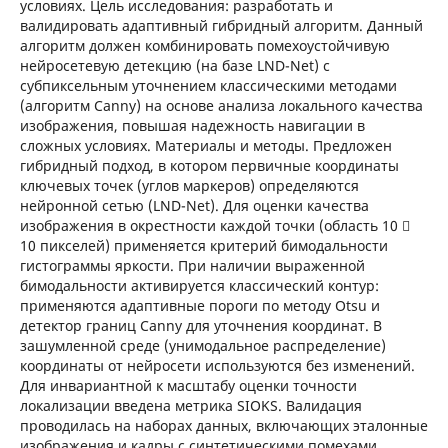
условиях. Цель исследования: разработать и
валидировать адаптивный гибридный алгоритм. Данный
алгоритм должен комбинировать помехоустойчивую
нейросетевую детекцию (на базе LND-Net) с
субпиксельным уточнением классическими методами
(алгоритм Canny) на основе анализа локального качества
изображения, повышая надежность навигации в
сложных условиях. Материалы и методы. Предложен
гибридный подход, в котором первичные координаты
ключевых точек (углов маркеров) определяются
нейронной сетью (LND-Net). Для оценки качества
изображения в окрестности каждой точки (область 10 
10 пикселей) применяется критерий бимодальности
гистограммы яркости. При наличии выраженной
бимодальности активируется классический контур:
применяются адаптивные пороги по методу Otsu и
детектор границ Canny для уточнения координат. В
зашумленной среде (унимодальное распределение)
координаты от нейросети используются без изменений.
Для инвариантной к масштабу оценки точности
локализации введена метрика SIOKS. Валидация
проводилась на наборах данных, включающих эталонные
изображения и кадры с синтетическими помехами