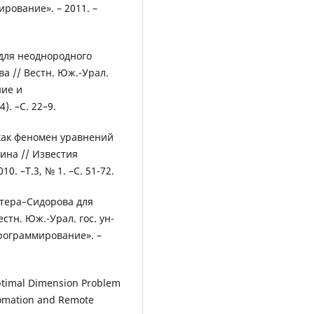
ование». – 2011. –
для неоднородного
а // Вестн. Юж.-Урал.
ние и
). –С. 22–9.
как феномен уравнений
бина // Известия
0. –Т.3, № 1. –С. 51-72.
лтера–Сидорова для
стн. Юж.-Урал. гос. ун-
рограммирование». –
Optimal Dimension Problem
Automation and Remote