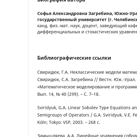
Софья Александровна Загребина,
Южно-Ур
государственный университет (г. Челябинс
канд. физ.-мат. наук, доцент, заведующий ка
дифференциальных и стохастических уравне
Библиографические ссылки
Cвиридюк, Г.А. Неклассические модели матема
Свиридюк, С.А. Загребина // Вестн. Юж.-Урал. г
«Математическое моделирование и программир
Вып. 14, № 40 (299). – C. 7–18.
Sviridyuk, G.A. Linear Sobolev Type Equations 
Semigroups of Operators / G.A. Sviridyuk, V.E. Fe
Köln; Tokyo: VSP, 2003. – 268 c.
Замышляева, А.А. Линейные уравнения соболе