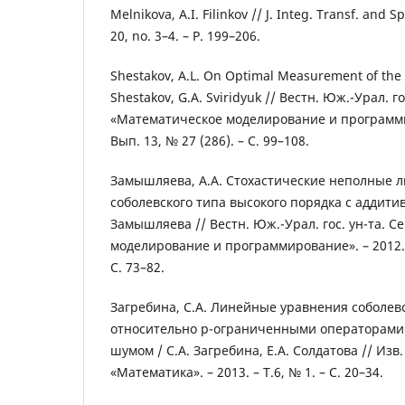
Melnikova, A.I. Filinkov // J. Integ. Transf. and Sp
20, no. 3–4. – P. 199–206.
Shestakov, A.L. On Optimal Measurement of the 
Shestakov, G.A. Sviridyuk // Вестн. Юж.-Урал. го
«Математическое моделирование и программир
Вып. 13, № 27 (286). – С. 99–108.
Замышляева, А.А. Стохастические неполные 
соболевского типа высокого порядка с аддити
Замышляева // Вестн. Юж.-Урал. гос. ун-та. С
моделирование и программирование». – 2012. –
С. 73–82.
Загребина, С.А. Линейные уравнения соболевс
относительно p-ограниченными операторами
шумом / С.А. Загребина, Е.А. Солдатова // Изв. 
«Математика». – 2013. – Т.6, № 1. – С. 20–34.