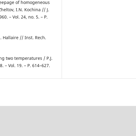
f seepage of homogeneous
Zheltov, I.N. Kochina // J.
. – Vol. 24, no. 5. – P.
 Hallaire // Inst. Rech.
ing two temperatures / P.J.
. – Vol. 19. – P. 614–627.