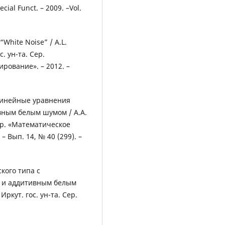
ecial Funct. – 2009. –Vol.
“White Noise” / A.L.
с. ун-та. Сер.
ование». – 2012. –
линейные уравнения
вным белым шумом / А.А.
ер. «Математическое
 Вып. 14, № 40 (299). –
кого типа с
 и аддитивным белым
Иркут. гос. ун-та. Сер.