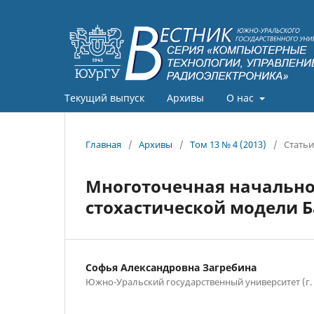
Текущий выпуск
Архивы
О нас
Главная
/
Архивы
/
Том 13 № 4 (2013)
/
Статьи
Многоточечная начально
стохастической модели Б
Софья Александровна Загребина
Южно-Уральский государственный университет (г.