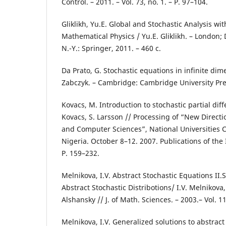
Control. – 2011. – Vol. 73, no. 1. – P. 97–104.
Gliklikh, Yu.E. Global and Stochastic Analysis wit
Mathematical Physics / Yu.E. Gliklikh. – London;
N.-Y.: Springer, 2011. – 460 c.
Da Prato, G. Stochastic equations in infinite dime
Zabczyk. – Cambridge: Cambridge University Pres
Kovacs, M. Introduction to stochastic partial dif
Kovacs, S. Larsson // Processing of “New Direct
and Computer Sciences”, National Universities 
Nigeria. October 8–12. 2007. Publications of the 
P. 159–232.
Melnikova, I.V. Abstract Stochastic Equations II.
Abstract Stochastic Distribotions/ I.V. Melnikova, 
Alshansky // J. of Math. Sciences. – 2003.– Vol. 1
Melnikova, I.V. Generalized solutions to abstract