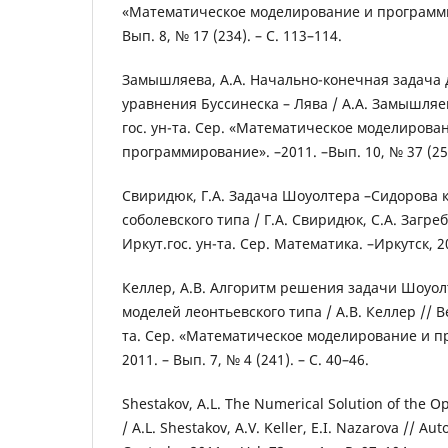
«Математическое моделирование и программир
Вып. 8, № 17 (234). – С. 113–114.
Замышляева, А.А. Начально-конечная задача 
уравнения Буссинеска – Лява / А.А. Замышляев
гос. ун-та. Сер. «Математическое моделирова
программирование». –2011. –Вып. 10, № 37 (254
Свиридюк, Г.А. Задача Шоуолтера –Сидорова 
соболевского типа / Г.А. Свиридюк, С.А. Загре
Иркут.гос. ун-та. Сер. Математика. –Иркутск, 201
Келлер, А.В. Алгоритм решения задачи Шоуо
моделей леонтьевского типа / А.В. Келлер // Ве
та. Сер. «Математическое моделирование и п
2011. – Вып. 7, № 4 (241). – С. 40–46.
Shestakov, A.L. The Numerical Solution of the 
/ A.L. Shestakov, A.V. Keller, E.I. Nazarova // 