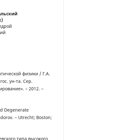
альский
к)
федрой
ний
тической физики / Г.А.
ос. ун-та. Сер.
ование». – 2012. –
and Degenerate
dorov. – Utrecht; Boston;
вского типа высокого