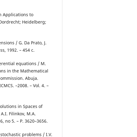
h Applications to
 Dordrecht; Heidelberg;
nsions / G. Da Prato, J.
s, 1992. – 454 c.
ferential equations / M.
ions in the Mathematical
Commission. Abuja.
ICMCS. –2008. – Vol. 4. –
Solutions in Spaces of
A.I. Filinkov, M.A.
16, no 5. – P. 3620–3656.
 stochastic problems / I.V.