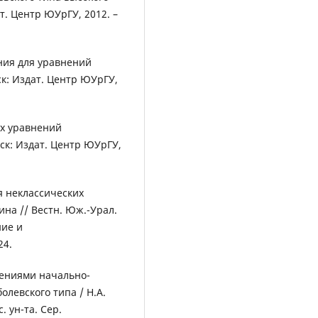
т. Центр ЮУрГУ, 2012. –
ния для уравнений
ск: Издат. Центр ЮУрГУ,
х уравнений
нск: Издат. Центр ЮУрГУ,
я неклассических
ина // Вестн. Юж.-Урал.
ние и
24.
ениями начально-
левского типа / Н.А.
. ун-та. Сер.