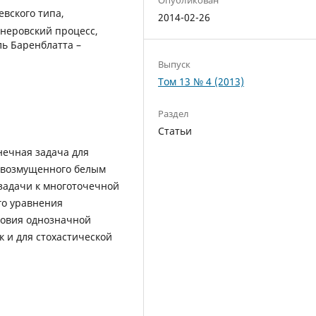
вского типа,
2014-02-26
неровский процесс,
ь Баренблатта –
Выпуск
Том 13 № 4 (2013)
Раздел
Статьи
нечная задача для
, возмущенного белым
задачи к многоточечной
го уравнения
ловия однозначной
к и для стохастической