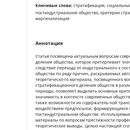
Ключевые слова:
стратификация, социальный
постиндустриальное общество, критерии стр
маргинализация
Аннотация
Статья посвящена актуальным вопросам совр
деления общества, которое претерпевает зн
следствие перехода от индустриального к по
общества по ряду причин, раскрываемых авт
теоретическо-го материала, посвященного в
стратификационного деления обществ в разл
периоды, позволяет выделить основные крит
значимость в контексте современных общест
также возможности их содержатель-ной тран
воздействием предпосылок, формирующихся 
постиндустриальном обществе. Используемы
материалы по вопросам престижности профе
теоретические выводы. Целью настоящей ста