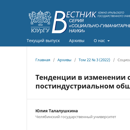
Текущий выпуск
Архивы
О нас
Главная
/
Архивы
/
Том 22 № 3 (2022)
/
Социо
Тенденции в изменении 
постиндустриальном общ
Юлия Талалушкина
Челябинский государственный университет