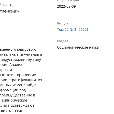
 класс,
2022-08-09
атификации,
Выпуск
Том 22 № 3 (2022)
Раздел
Социологические науки
еменного классового
ачительные изменения в
стиндустриальному типу
ором. Анализ
опросам
ичные исторические
ерии стратификации, их
венных изменений, а
сформации под
преимущественно в
е эмпирические
ссий подтверждают
тьи является