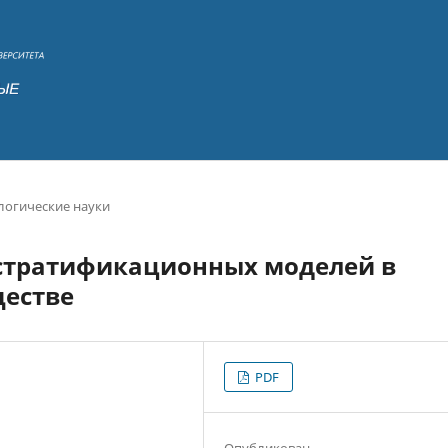
логические науки
стратификационных моделей в
естве
PDF
Опубликован