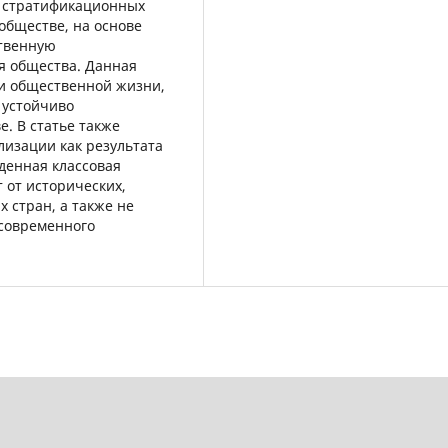
 стратификационных
обществе, на основе
ственную
я общества. Данная
и общественной жизни,
 устойчиво
. В статье также
лизации как результата
денная классовая
т от исторических,
 стран, а также не
 современного