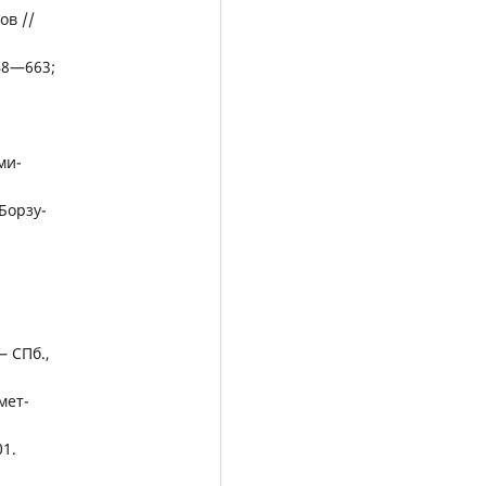
ов //
48—663;
ми-
 Борзу-
.
— СПб.,
мет-
01.