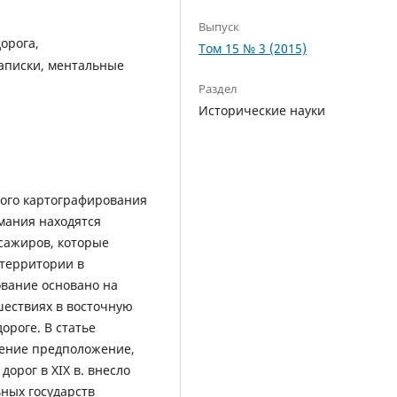
Выпуск
орога,
Том 15 № 3 (2015)
аписки, ментальные
Раздел
Исторические науки
ного картографирования
имания находятся
сажиров, которые
 территории в
ование основано на
ествиях в восточную
ороге. В статье
нение предположение,
орог в XIX в. внесло
ных государств