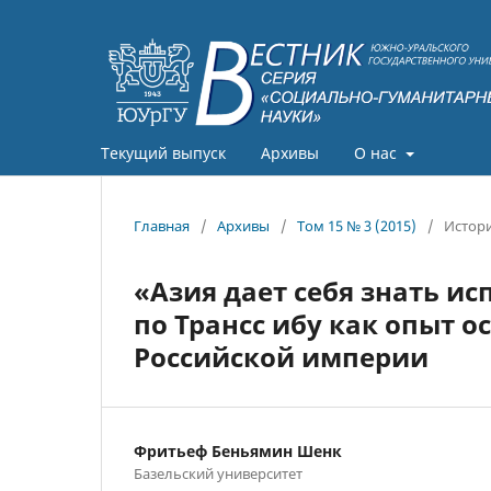
Текущий выпуск
Архивы
О нас
Главная
/
Архивы
/
Том 15 № 3 (2015)
/
Истори
«Азия дает себя знать и
по Трансс ибу как опыт 
Российской империи
Фритьеф Беньямин Шенк
Базельский университет