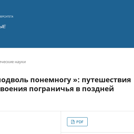
ческие науки
сподволь понемногу »: путешествия
освоения пограничья в поздней
PDF