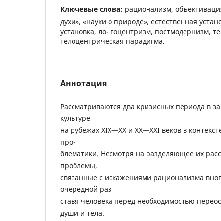
Ключевые слова:
рационализм, объективация
духи», «науки о природе», естественная устан
установка, ло- гоцентризм, постмодернизм, т
телоцентрическая парадигма.
Аннотация
Рассматриваются два кризисных периода в з
культуре
на рубежах ХIX—XX и XX—ХXI веков в контекст
про-
блематики. Несмотря на разделяющее их расс
проблемы,
связанные с искажениями рационализма внов
очередной раз
ставя человека перед необходимостью перео
души и тела.