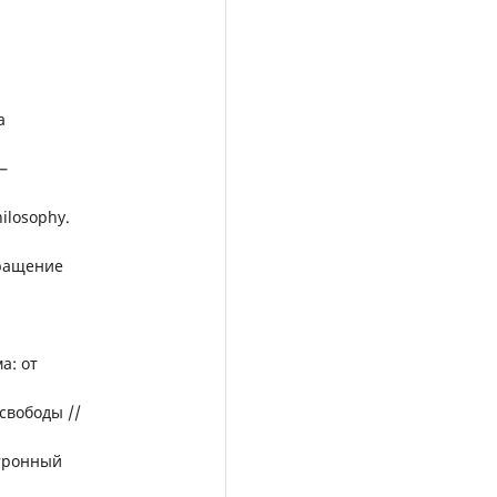
а
—
ilosophy.
бращение
а: от
свободы //
ктронный