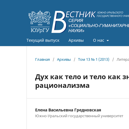
Текущий выпуск
Архивы
О нас
Главная
/
Архивы
/
Том 13 № 1 (2013)
/
Литер
Дух как тело и тело как з
рационализма
Елена Васильевна Гредновская
Южно-Уральский государственный университет