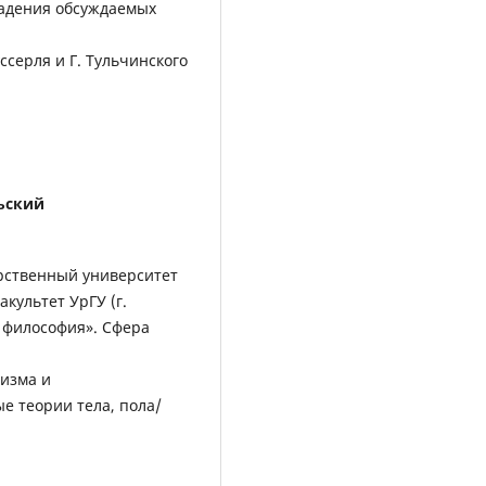
падения обсуждаемых
серля и Г. Тульчинского
ьский
рственный университет
культет УрГУ (г.
 философия». Сфера
низма и
 теории тела, пола/