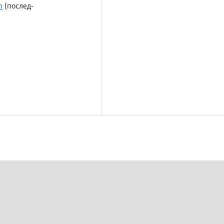
m
(послед-