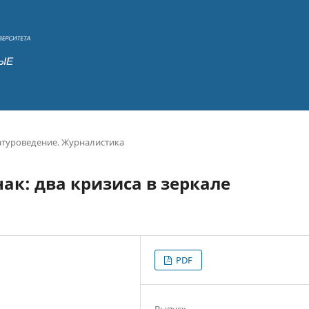
атуроведение. Журналистика
нак: два кризиса в зеркале
PDF
Выпуск