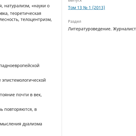
, натурализм, «науки о
Том 13 № 1 (2013)
овка, теоретическая
елесность, телоцентризм,
Раздел
Литературоведение. Журналис
ападноевропейской
е эпистемологической
тояние почти в век,
ь повторяются, в
смысления дуализма