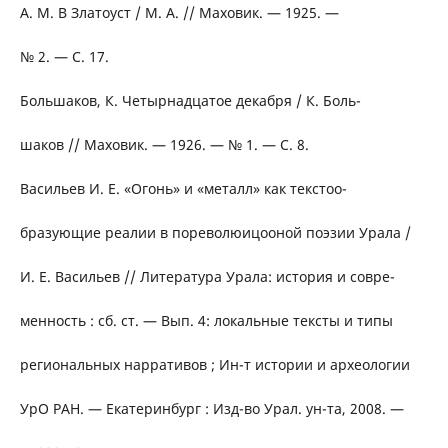
А. М. В Златоуст / М. А. // Маховик. — 1925. —
№ 2. — С. 17.
Большаков, К. Четырнадцатое декабря / К. Боль-
шаков // Маховик. — 1926. — № 1. — С. 8.
Васильев И. Е. «Огонь» и «металл» как текстоо-
бразующие реалии в пореволюицооной поэзии Урала /
И. Е. Васильев // Литература Урала: история и совре-
менность : сб. ст. — Вып. 4: локальные тексты и типы
региональных нарративов ; Ин-т истории и археологии
УрО РАН. — Екатеринбург : Изд-во Урал. ун-та, 2008. —