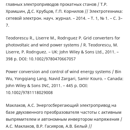
главных электроприводов прокатных станов / Т.Р.
Храмшин, Д.С. Крубцов, Г.П. Корнилов // Электротехника:
сетевой электрон. науч. журнал. – 2014. – Т. 1, № 1. – С. 3–
7.
Teodorescu R., Liserre M., Rodrıguez P. Grid converters for
photovoltaic and wind power systems / R. Teodorescu, M.
Liserre, P. Rodrıguez. – UK: John Wiley & Sons Ltd., 2011. –
398 p. DOI: 10.1002/9780470667057
Power conversion and control of wind energy systems / Bin
Wu, Yongqiang Lang, Navid Zargari, Samir Kouro. – Canada:
John Wiley & Sons INC, 2011. – 445 p. DOI:
10.1002/9781118029008
Маклаков, А.С. Энергосберегающий электропривод на
базе двухзвенного преобразователя частоты с активным
выпрямителем и автономным инвертором напряжения /
А.С. Маклаков, В.Р. Гасияров, А.В. Белый //