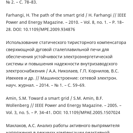
№ 2. – С. 78–83.
Farhangi, H. The path of the smart grid / H. Farhangi // IEEE
Power and Energy Magazine. – 2010. – Vol. 8, no. 1. – P. 18–
28. DOI: 10.1109/MPE.2009.934876
Использование статического тиристорного компенсатора
сверхмощной дуговой сталеплавильной печи для
обеспечения устойчивости электроэнергетической
системы и повышения надежности внутризаводского
электроснабжения / A.A. Николаев, Г.П. Корнилов, В.С.
Ивекеев и др. // Машиностроение: сетевой электрон.
науч. журнал. – 2014. – № 1. – С. 59–69.
Amin, S.M. Toward a smart grid / S.M. Amin, B.F.
Wollenberg // IEEE Power and Energy Magazine. – 2005. –
Vol. 3, no. 5. – P. 34–41. DOI: 10.1109/MPAE.2005.1507024
Маклаков, А.С. Анализ работы активного выпрямителя
напряжения в режимах компенсации реактивной