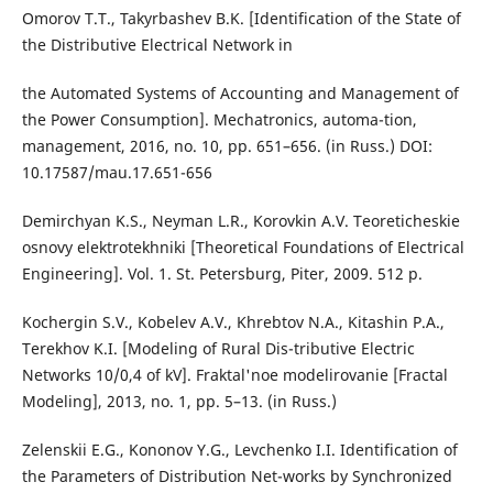
Omorov T.T., Takyrbashev B.K. [Identification of the State of
the Distributive Electrical Network in
the Automated Systems of Accounting and Management of
the Power Consumption]. Mechatronics, automa-tion,
management, 2016, no. 10, pp. 651–656. (in Russ.) DOI:
10.17587/mau.17.651-656
Demirchyan K.S., Neyman L.R., Korovkin A.V. Teoreticheskie
osnovy elektrotekhniki [Theoretical Foundations of Electrical
Engineering]. Vol. 1. St. Petersburg, Piter, 2009. 512 p.
Kochergin S.V., Kobelev A.V., Khrebtov N.A., Kitashin P.A.,
Terekhov K.I. [Modeling of Rural Dis-tributive Electric
Networks 10/0,4 of kV]. Fraktal'noe modelirovanie [Fractal
Modeling], 2013, no. 1, pp. 5–13. (in Russ.)
Zelenskii E.G., Kononov Y.G., Levchenko I.I. Identification of
the Parameters of Distribution Net-works by Synchronized