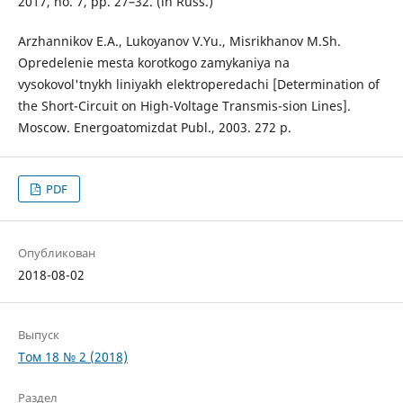
2017, no. 7, pp. 27–32. (in Russ.)
Arzhannikov E.A., Lukoyanov V.Yu., Misrikhanov M.Sh.
Opredelenie mesta korotkogo zamykaniya na
vysokovol'tnykh liniyakh elektroperedachi [Determination of
the Short-Circuit on High-Voltage Transmis-sion Lines].
Moscow. Energoatomizdat Publ., 2003. 272 p.
PDF
Опубликован
2018-08-02
Выпуск
Том 18 № 2 (2018)
Раздел