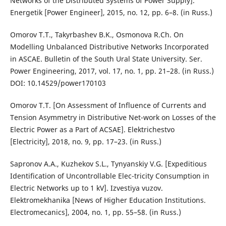
Networks of the Distributed Systems of Power Supply].
Energetik [Power Engineer], 2015, no. 12, pp. 6–8. (in Russ.)
Omorov T.T., Takyrbashev B.K., Osmonova R.Ch. On
Modelling Unbalanced Distributive Networks Incorporated
in ASCAE. Bulletin of the South Ural State University. Ser.
Power Engineering, 2017, vol. 17, no. 1, pp. 21–28. (in Russ.)
DOI: 10.14529/power170103
Omorov T.T. [On Assessment of Influence of Currents and
Tension Asymmetry in Distributive Net-work on Losses of the
Electric Power as a Part of ACSAE]. Elektrichestvo
[Electricity], 2018, no. 9, pp. 17–23. (in Russ.)
Sapronov A.A., Kuzhekov S.L., Tynyanskiy V.G. [Expeditious
Identification of Uncontrollable Elec-tricity Consumption in
Electric Networks up to 1 kV]. Izvestiya vuzov.
Elektromekhanika [News of Higher Education Institutions.
Electromecanics], 2004, no. 1, pp. 55–58. (in Russ.)