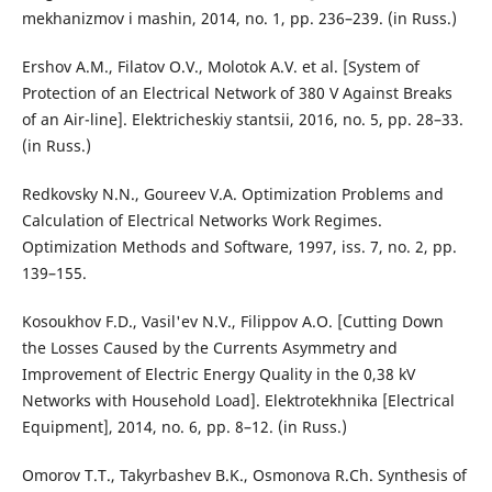
mekhanizmov i mashin, 2014, no. 1, pp. 236–239. (in Russ.)
Ershov A.M., Filatov O.V., Molotok A.V. et al. [System of
Protection of an Electrical Network of 380 V Against Breaks
of an Air-line]. Elektricheskiy stantsii, 2016, no. 5, pp. 28–33.
(in Russ.)
Redkovsky N.N., Goureev V.A. Optimization Problems and
Calculation of Electrical Networks Work Regimes.
Optimization Methods and Software, 1997, iss. 7, no. 2, pp.
139–155.
Kosoukhov F.D., Vasil'ev N.V., Filippov A.O. [Cutting Down
the Losses Caused by the Currents Asymmetry and
Improvement of Electric Energy Quality in the 0,38 kV
Networks with Household Load]. Elektrotekhnika [Electrical
Equipment], 2014, no. 6, pp. 8–12. (in Russ.)
Omorov T.T., Takyrbashev B.K., Osmonova R.Ch. Synthesis of