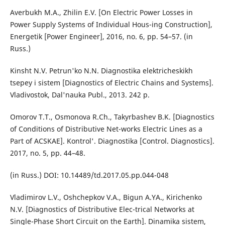
Averbukh M.A., Zhilin E.V. [On Electric Power Losses in
Power Supply Systems of Individual Hous-ing Construction],
Energetik [Power Engineer], 2016, no. 6, pp. 54–57. (in
Russ.)
Kinsht N.V. Petrun'ko N.N. Diagnostika elektricheskikh
tsepey i sistem [Diagnostics of Electric Chains and Systems].
Vladivostok, Dal'nauka Publ., 2013. 242 p.
Omorov T.T., Osmonova R.Ch., Takyrbashev B.K. [Diagnostics
of Conditions of Distributive Net-works Electric Lines as a
Part of AСSKAE]. Kontrol'. Diagnostika [Control. Diagnostics].
2017, no. 5, pp. 44–48.
(in Russ.) DOI: 10.14489/td.2017.05.pp.044-048
Vladimirov L.V., Oshchepkov V.A., Bigun A.YA., Kirichenko
N.V. [Diagnostics of Distributive Elec-trical Networks at
Single-Phase Short Circuit on the Earth]. Dinamika sistem,