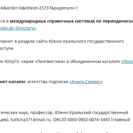
r=0&order=0&titleid=25737&pagenum=1
тся в
международных справочных системах по периодическ
iodicals Directory»
.
ернет в разделе сайта Южно-Уральского государственного
оступе.
ик ЮУрГУ, серия «Лингвистика» в объединенном каталоге
«Прес
нет-каталог
агентства подписки
«Книга-Сервис»
.
гических наук, профессор, Южно-Уральский государственный
ция), turbina371@mail.ru, ORCID 0000-0002-0074-3483 (главный