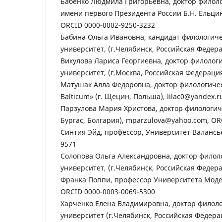
Бабенко Людмила Григорьевна, доктор филоло
имени первого Президента России Б.Н. Ельцин
ORCID 0000-0002-9250-3232
Бабина Ольга Ивановна, кандидат филологиче
университет, (г.Челябинск, Российская Федера
Викулова Лариса Георгиевна, доктор филолог
университет, (г.Москва, Российская Федераци
Матушак Алла Федоровна, доктор филологиче
Balticum» (г. Щецин, Польша), lilac0@yandex.
Парзулова Мария Христова, доктор филологиче
Бургас, Болгария), mparzulova@yahoo.com, OR
Синтия Эйд, профессор, Университет Валансье
9571
Солопова Ольга Александровна, доктор филол
университет, (г.Челябинск, Российская Федера
Франка Поппи, профессор Университета Модены
ORCID 0000-0003-0069-5300
Харченко Елена Владимировна, доктор филол
университет (г.Челябинск, Российская Федера