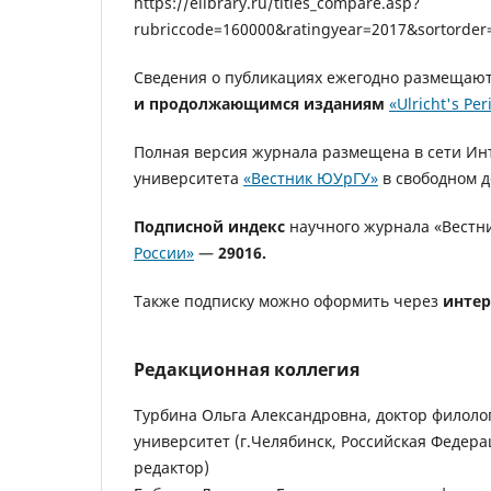
https://elibrary.ru/titles_compare.asp?
rubriccode=160000&ratingyear=2017&sortorde
Сведения о публикациях ежегодно размещаю
и продолжающимся изданиям
«Ulricht's Per
Полная версия журнала размещена в сети Инт
университета
«Вестник ЮУрГУ»
в свободном д
Подписной индекс
научного журнала «Вестн
России»
—
29016.
Также подписку можно оформить через
интер
Редакционная коллегия
Турбина Ольга Александровна, доктор филоло
университет (г.Челябинск, Российская Федера
редактор)