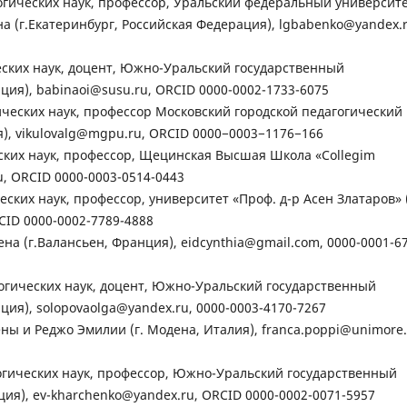
гических наук, профессор, Уральский федеральный университ
а (г.Екатеринбург, Российская Федерация), lgbabenko@yandex.r
ских наук, доцент, Южно-Уральский государственный
ция), babinaoi@susu.ru, ORCID 0000-0002-1733-6075
ических наук, профессор Московский городской педагогический
я), vikulovalg@mgpu.ru, ORCID 0000−0003−1176−166
ских наук, профессор, Щецинская Высшая Школа «Collegim
ru, ORCID 0000-0003-0514-0443
ских наук, профессор, университет «Проф. д-р Асен Златаров» (
CID 0000-0002-7789-4888
на (г.Валансьен, Франция), eidcynthia@gmail.com, 0000-0001-6
огических наук, доцент, Южно-Уральский государственный
ция), solopovaolga@yandex.ru, 0000-0003-4170-7267
 и Реджо Эмилии (г. Модена, Италия), franca.poppi@unimore.i
огических наук, профессор, Южно-Уральский государственный
ция), ev-kharchenko@yandex.ru, ORCID 0000-0002-0071-5957