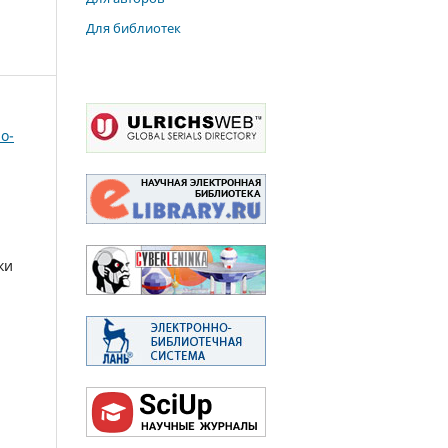
Для библиотек
о-
ки