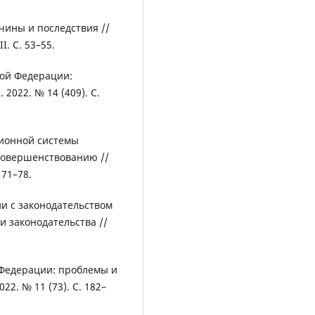
чины и последствия //
I. С. 53–55.
кой Федерации:
2022. № 14 (409). С.
сионной системы
совершенствованию //
 71–78.
ии с законодательством
 законодательства //
 Федерации: проблемы и
2. № 11 (73). С. 182–