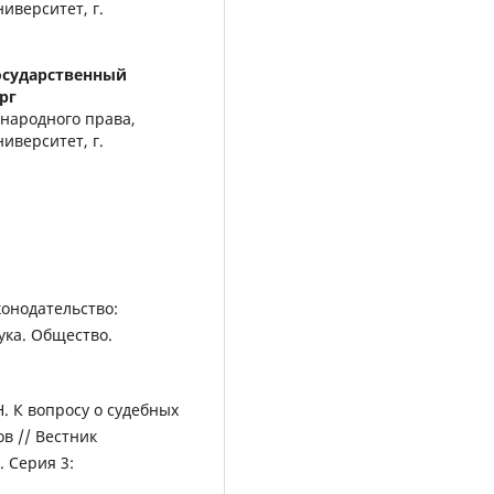
иверситет, г.
осударственный
рг
народного права,
иверситет, г.
конодательство:
ука. Общество.
Н. К вопросу о судебных
в // Вестник
. Серия 3: