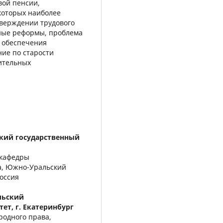
вой пенсии,
оторых наиболее
тверждении трудового
нные реформы, проблема
в обеспечения
ие по старости
ительных
кий государственный
 кафедры
а, Южно-Уральский
Россия
льский
ет, г. Екатеринбург
родного права,