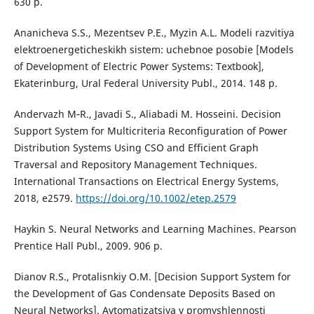
630 p.
Ananicheva S.S., Mezentsev P.E., Myzin A.L. Modeli razvitiya
elektroenergeticheskikh sistem: uchebnoe posobie [Models
of Development of Electric Power Systems: Textbook],
Ekaterinburg, Ural Federal University Publ., 2014. 148 p.
Andervazh M‐R., Javadi S., Aliabadi M. Hosseini. Decision
Support System for Multicriteria Reconfiguration of Power
Distribution Systems Using CSO and Efficient Graph
Traversal and Repository Management Techniques.
International Transactions on Electrical Energy Systems,
2018, e2579.
https://doi.org/10.1002/etep.2579
Haykin S. Neural Networks and Learning Machines. Pearson
Prentice Hall Publ., 2009. 906 p.
Dianov R.S., Protalisnkiy O.M. [Decision Support System for
the Development of Gas Condensate Deposits Based on
Neural Networks]. Avtomatizatsiya v promyshlennosti